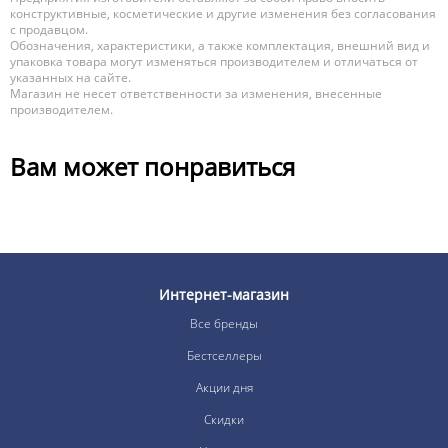
конструктивные, косметические и другие изменения без согласования
с продавцом.
Обозначения, характеристики, а также комплектация, внешний вид и
упаковка товара могут изменяться производителем и отличаться от
указанных на сайте.
Магазин не несет ответственности за изменения, внесенные
производителем.
Вам может понравиться
Интернет-магазин
Все бренды
Бестселлеры
Акции дня
Скидки