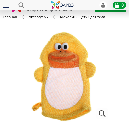
Elize
0
x
Установить
Открыть в приложении
Главная
Аксессуары
Мочалки / Щетки для тела