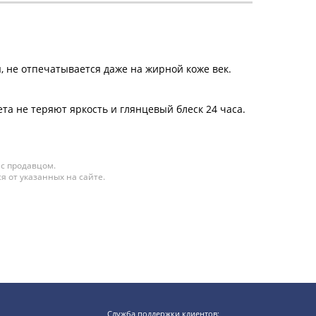
я, не отпечатывается даже на жирной коже век.
а не теряют яркость и глянцевый блеск 24 часа.
 с продавцом.
я от указанных на сайте.
Служба поддержки клиентов: