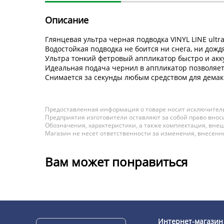
Описание
Глянцевая ультра черная подводка VINYL LINE ultra
Водостойкая подводка не боится ни снега, ни дожд
Ультра тонкий фетровый аппликатор быстро и акк
Идеальная подача чернил в аппликатор позволяет
Снимается за секунды любым средством для демак
Предоставленная информация о товаре носит исключитель
Предприятия изготовители оставляют за собой право вноси
Обозначения, характеристики, а также комплектация, внеш
Магазин не несет ответственности за изменения, внесен
Вам может понравиться
Интернет-магазин