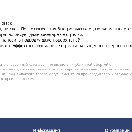
 black
я, ни слез. После нанесения быстро высыхает, не размазываетс
уратно рисует даже ювелирные стрелки.
 наносить подводку даже поверх теней.
ияжа. Эффектные виниловые стрелки насыщенного черного цвет
но справочный характер и не являются «публичной офертой».
ть конструктивные, косметические и другие изменения без согласования
ний вид и упаковка товара могут изменяться производителем и отличатьс
ные производителем.
Информация
О компании