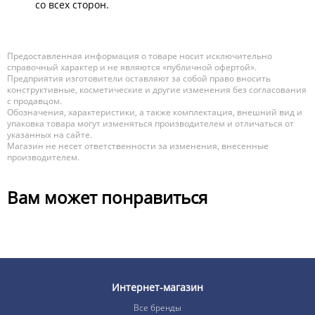
со всех сторон.
Предоставленная информация о товаре носит исключительно
справочный характер и не являются «публичной офертой».
Предприятия изготовители оставляют за собой право вносить
конструктивные, косметические и другие изменения без согласования
с продавцом.
Обозначения, характеристики, а также комплектация, внешний вид и
упаковка товара могут изменяться производителем и отличаться от
указанных на сайте.
Магазин не несет ответственности за изменения, внесенные
производителем.
Вам может понравиться
Интернет-магазин
Все бренды