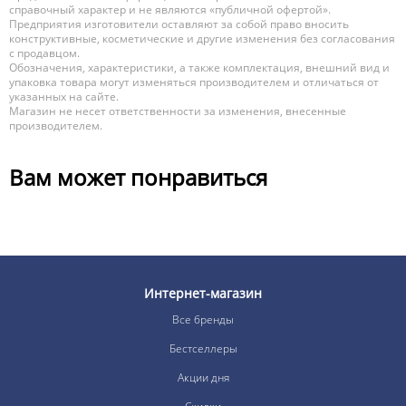
справочный характер и не являются «публичной офертой».
Предприятия изготовители оставляют за собой право вносить
конструктивные, косметические и другие изменения без согласования
с продавцом.
Обозначения, характеристики, а также комплектация, внешний вид и
упаковка товара могут изменяться производителем и отличаться от
указанных на сайте.
Магазин не несет ответственности за изменения, внесенные
производителем.
Вам может понравиться
Интернет-магазин
Все бренды
Бестселлеры
Акции дня