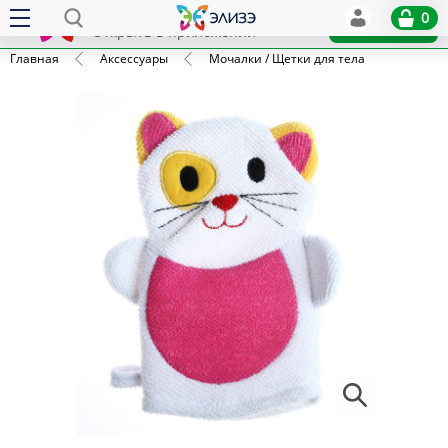
Elize
0
x
Установить
Открыть в приложении
Главная
Аксессуары
Мочалки / Щетки для тела