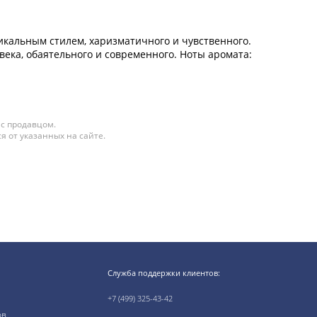
икальным стилем, харизматичного и чувственного.
ека, обаятельного и современного. Ноты аромата:
 с продавцом.
я от указанных на сайте.
Служба поддержки клиентов:
+7 (499) 325-43-42
ов