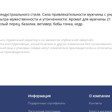
индустриального стиля. Сила привлекательности мужчины с ун
ьтра-мужественности и утонченности. Аромат для мужчины 21 в
лый перец, базилик, ветивер, бобы тонка, кедр.
но справочный характер и не являются «публичной офертой».
ть конструктивные, косметические и другие изменения без согласования
ний вид и упаковка товара могут изменяться производителем и отличатьс
ные производителем.
Информация
О компании
Подарочные сертификаты
Контакты
Дисконтная программа
Адреса магазин