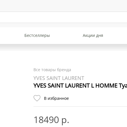
Бестселлеры
Акции дня
Все товары бренда
YVES SAINT LAURENT
YVES SAINT LAURENT L HOMME Туа
В избранное
18490 р.