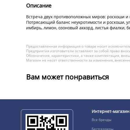
Описание
Встреча двух противоположных миров: роскоши и 
Потрясающий баланс неукротимости и роскоши, ул
имбирь, лимон, озоновый аккорд, листья фиалки, бе
Предоставленная информация о товаре носит исключитель
Предприятия изготовители оставляют за собой право вноси
Обозначения, характеристики, а также комплектация, внеш
Магазин не несет ответственности за изменения, внесен
Вам может понравиться
Интернет-магазин
Все бренды
Бестселлеры