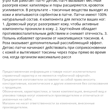
утро! Как работает патч? Детокс-патч вызывает местный
разогрев кожи: капилляры и поры расширяются, кровоток
усиливается. В результате – токсичные вещества выходят из
кожи и впитываются сорбентом в патче. Патчи имеют 100%
натуральный состав. 4 компонента для легкости ваших ног:
1. Древесный укусус разогревает кожу, чтобы активные
компоненты проникли в кожу. 2. Хауттюйния обладает
противовоспалительным действием и снимает отечность. 3.
Полынь избавляет организм от накопившихся токсинов. 4.
Роза оказывает дополнительный расслабляющий эффект.
Детокс-патчи начинают действовать при соприкосновении
с кожей и вытягивают токсины через поры прямо во время
сна, когда организм максимально рассл
Предоставленная информация о товаре носит исключительно
справочный характер и не являются «публичной офертой».
Предприятия изготовители оставляют за собой право вносить
конструктивные, косметические и другие изменения без согласования
с продавцом.
Обозначения, характеристики, а также комплектация, внешний вид и
упаковка товара могут изменяться производителем и отличаться от
указанных на сайте.
Магазин не несет ответственности за изменения, внесенные
производителем.