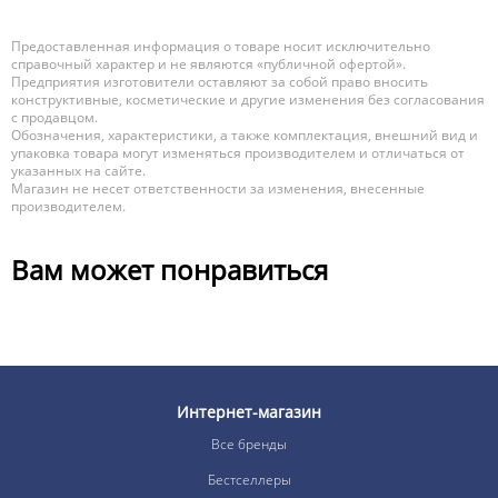
Предоставленная информация о товаре носит исключительно
справочный характер и не являются «публичной офертой».
Предприятия изготовители оставляют за собой право вносить
конструктивные, косметические и другие изменения без согласования
с продавцом.
Обозначения, характеристики, а также комплектация, внешний вид и
упаковка товара могут изменяться производителем и отличаться от
указанных на сайте.
Магазин не несет ответственности за изменения, внесенные
производителем.
Вам может понравиться
Интернет-магазин
Все бренды
Бестселлеры