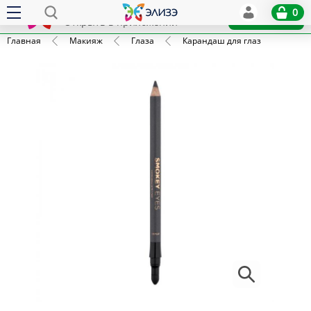
Elize
0
x
Установить
Открыть в приложении
Главная
Макияж
Глаза
Карандаш для глаз