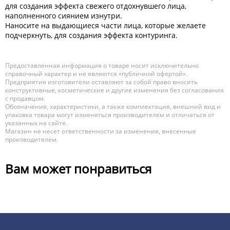
для создания эффекта свежего отдохнувшего лица,
наполненного сиянием изнутри.
Наносите на выдающиеся части лица, которые желаете
подчеркнуть, для создания эффекта контуринга.
Предоставленная информация о товаре носит исключительно
справочный характер и не являются «публичной офертой».
Предприятия изготовители оставляют за собой право вносить
конструктивные, косметические и другие изменения без согласования
с продавцом.
Обозначения, характеристики, а также комплектация, внешний вид и
упаковка товара могут изменяться производителем и отличаться от
указанных на сайте.
Магазин не несет ответственности за изменения, внесенные
производителем.
Вам может понравиться