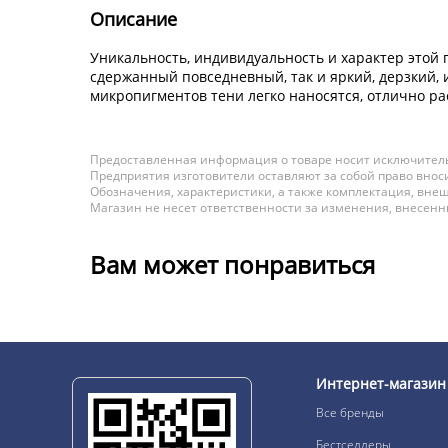
Описание
Уникальность, индивидуальность и характер этой 
сдержанный повседневный, так и яркий, дерзкий
микропигментов тени легко наносятся, отлично р
Предоставленная информация о товаре носит исключитель
Предприятия изготовители оставляют за собой право вноси
Обозначения, характеристики, а также комплектация, внеш
Магазин не несет ответственности за изменения, внесен
Вам может понравиться
Интернет-магазин
Все бренды
Бестселлеры