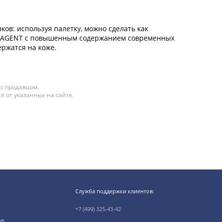
ов: используя палетку, можно сделать как
ENTAGENT с повышенным содержанием современных
ржатся на коже.
 с продавцом.
я от указанных на сайте.
Служба поддержки клиентов:
+7 (499) 325-43-42
ов