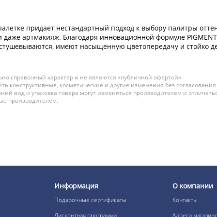
палетке придает нестандартный подход к выбору палитры оттенк
, и даже артмакияж. Благодаря инновационной формуле PIGM
астушевываются, имеют насыщенную цветопередачу и стойко де
но справочный характер и не являются «публичной офертой».
ть конструктивные, косметические и другие изменения без согласования
ний вид и упаковка товара могут изменяться производителем и отличатьс
ные производителем.
Информация
О компании
Подарочные сертификаты
Контакты
Дисконтная программа
Адреса магазин