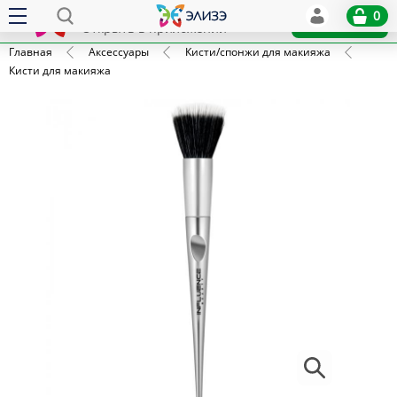
Elize
0
x
Установить
Открыть в приложении
Главная
Аксессуары
Кисти/спонжи для макияжа
Кисти для макияжа