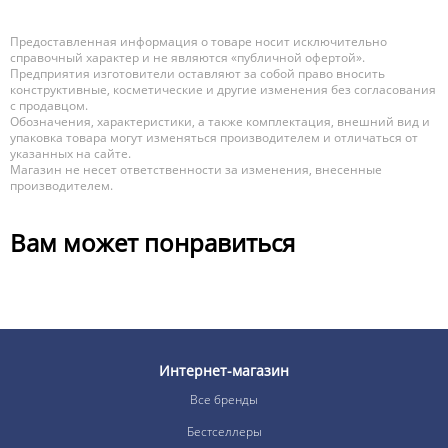
Предоставленная информация о товаре носит исключительно
справочный характер и не являются «публичной офертой».
Предприятия изготовители оставляют за собой право вносить
конструктивные, косметические и другие изменения без согласования
с продавцом.
Обозначения, характеристики, а также комплектация, внешний вид и
упаковка товара могут изменяться производителем и отличаться от
указанных на сайте.
Магазин не несет ответственности за изменения, внесенные
производителем.
Вам может понравиться
Интернет-магазин
Все бренды
Бестселлеры