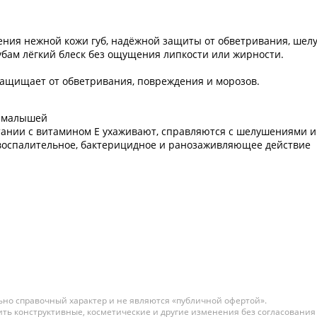
ения нежной кожи губ, надёжной защиты от обветривания, ше
бам лёгкий блеск без ощущения липкости или жирности.
 защищает от обветривания, повреждения и морозов.
б малышей
етании с витамином Е ухаживают, справляются с шелушениями
воспалительное, бактерицидное и ранозаживляющее действие
но справочный характер и не являются «публичной офертой».
ть конструктивные, косметические и другие изменения без согласования