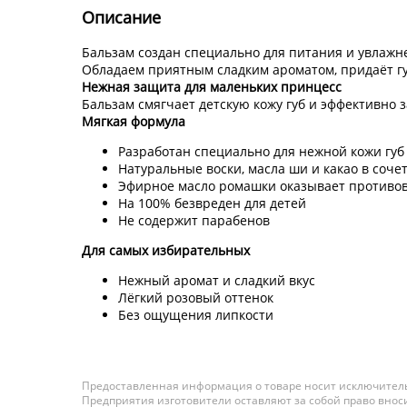
Описание
Бальзам создан специально для питания и увлажн
Обладаем приятным сладким ароматом, придаёт гу
Нежная защита для маленьких принцесс
Бальзам смягчает детскую кожу губ и эффективно
Мягкая формула
Разработан специально для нежной кожи гу
Натуральные воски, масла ши и какао в соч
Эфирное масло ромашки оказывает противо
На 100% безвреден для детей
Не содержит парабенов
Для самых избирательных
Нежный аромат и сладкий вкус
Лёгкий розовый оттенок
Без ощущения липкости
Предоставленная информация о товаре носит исключитель
Предприятия изготовители оставляют за собой право вноси