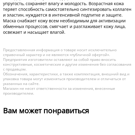
упругость, сохраняет влагу и молодость. Возрастная кожа
теряет способность самостоятельно синтезировать коллаген
и эластин, нуждается в интенсивной подпитке и защите.
Маска снабжает кожу всем необходимым для активизации
обменных процессов, смягчает и разглаживает кожу лица,
освежает и насыщает влагой.
Предоставленная информация о товаре носит исключительно
справочный характер и не являются «публичной офертой».
Предприятия изготовители оставляют за собой право вносить
конструктивные, косметические и другие изменения без согласования
с продавцом.
Обозначения, характеристики, а также комплектация, внешний вид и
упаковка товара могут изменяться производителем и отличаться от
указанных на сайте.
Магазин не несет ответственности за изменения, внесенные
производителем.
Вам может понравиться