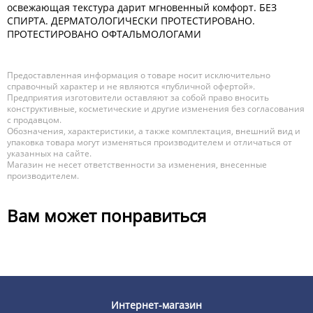
освежающая текстура дарит мгновенный комфорт. БЕЗ
СПИРТА. ДЕРМАТОЛОГИЧЕСКИ ПРОТЕСТИРОВАНО.
ПРОТЕСТИРОВАНО ОФТАЛЬМОЛОГАМИ
Предоставленная информация о товаре носит исключительно
справочный характер и не являются «публичной офертой».
Предприятия изготовители оставляют за собой право вносить
конструктивные, косметические и другие изменения без согласования
с продавцом.
Обозначения, характеристики, а также комплектация, внешний вид и
упаковка товара могут изменяться производителем и отличаться от
указанных на сайте.
Магазин не несет ответственности за изменения, внесенные
производителем.
Вам может понравиться
Интернет-магазин