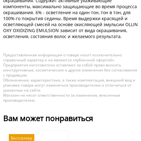
окрашивания. Содержит активные ухаживающие
компоненты, максимально защищающие во время процесса
окрашивания. 6% - осветление на один тон, тон в тон, для
100%-го покрытия седины. Время выдержки красящей и
осветляющей смесей на основе окисляющей эмульсии OLLIN
OXY OXIDIZING EMULSION зависит от вида окрашивания,
осветления, состояния волос и желаемого результата.
Предоставленная информация о товаре носит исключительно
справочный характер и не являются «публичной офертой».
Предприятия изготовители оставляют за собой право вносить
конструктивные, косметические и другие изменения без согласования
с продавцом.
Обозначения, характеристики, а также комплектация, внешний вид и
упаковка товара могут изменяться производителем и отличаться от
указанных на сайте.
Магазин не несет ответственности за изменения, внесенные
производителем.
Вам может понравиться
Бестселлер