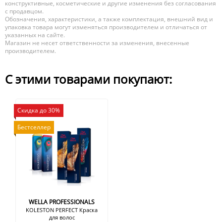
конструктивные, косметические и другие изменения без согласования
с продавцом.
Обозначения, характеристики, а также комплектация, внешний вид и
упаковка товара могут изменяться производителем и отличаться от
указанных на сайте.
Магазин не несет ответственности за изменения, внесенные
производителем.
С этими товарами покупают:
Скидка до 30%
Бестселлер
WELLA PROFESSIONALS
KOLESTON PERFECT Краска
для волос