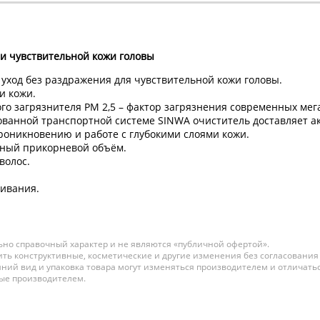
и чувствительной кожи головы
уход без раздражения для чувствительной кожи головы.
и кожи.
го загрязнителя РМ 2,5 – фактор загрязнения современных мег
ованной транспортной системе SINWA очиститель доставляет ак
оникновению и работе с глубокими слоями кожи.
ьный прикорневой объём.
волос.
шивания.
но справочный характер и не являются «публичной офертой».
ть конструктивные, косметические и другие изменения без согласования
ний вид и упаковка товара могут изменяться производителем и отличатьс
ные производителем.