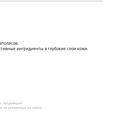
аполисов.
тивные ингредиенты в глубокие слои кожи.
 с продавцом.
я от указанных на сайте.