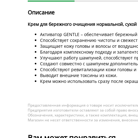
Описание
Крем для бережного очищения нормальной, сухой 
Активатор GENTLE – обеспечивает бережный 
Способствует сохранению чистоты и свежест
Защищает кожу головы и волосы от воздушно
Благодаря комплексному подходу и запатент
Улучшают работу шампуней, способствуют пр
Создают совместно с шампунем дополнител
Способствуют ревитализации кожи головы и 
Выводит внешние токсины из кожи.
Крем можно использовать сразу после окра
Предоставленная информация о товаре носит исключитель
Предприятия изготовители оставляют за собой право вноси
Обозначения, характеристики, а также комплектация, внеш
Магазин не несет ответственности за изменения, внесен
Вам может понравиться