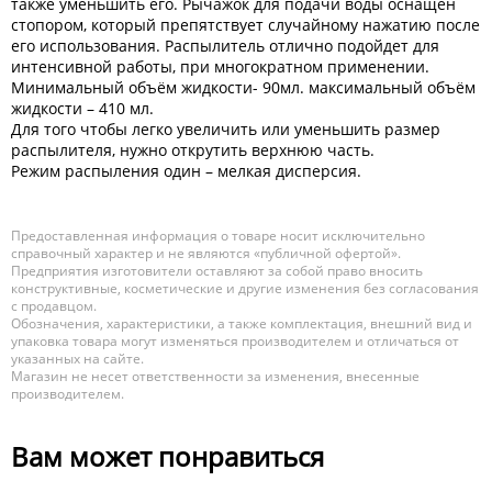
также уменьшить его. Рычажок для подачи воды оснащен
стопором, который препятствует случайному нажатию после
его использования. Распылитель отлично подойдет для
интенсивной работы, при многократном применении.
Минимальный объём жидкости- 90мл. максимальный объём
жидкости – 410 мл.
Для того чтобы легко увеличить или уменьшить размер
распылителя, нужно открутить верхнюю часть.
Режим распыления один – мелкая дисперсия.
Предоставленная информация о товаре носит исключительно
справочный характер и не являются «публичной офертой».
Предприятия изготовители оставляют за собой право вносить
конструктивные, косметические и другие изменения без согласования
с продавцом.
Обозначения, характеристики, а также комплектация, внешний вид и
упаковка товара могут изменяться производителем и отличаться от
указанных на сайте.
Магазин не несет ответственности за изменения, внесенные
производителем.
Вам может понравиться