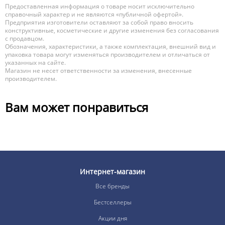
Предоставленная информация о товаре носит исключительно
справочный характер и не являются «публичной офертой».
Предприятия изготовители оставляют за собой право вносить
конструктивные, косметические и другие изменения без согласования
с продавцом.
Обозначения, характеристики, а также комплектация, внешний вид и
упаковка товара могут изменяться производителем и отличаться от
указанных на сайте.
Магазин не несет ответственности за изменения, внесенные
производителем.
Вам может понравиться
Интернет-магазин
Все бренды
Бестселлеры
Акции дня