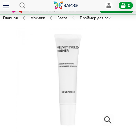
Elize
0
x
Установить
Открыть в приложении
Главная
Макияж
Глаза
Праймер для век