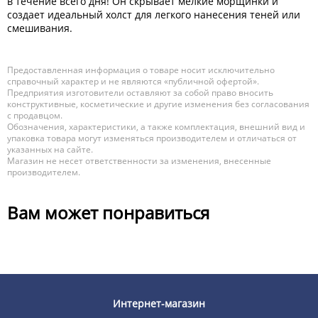
в течение всего дня! Он скрывает мелкие морщинки и
создает идеальный холст для легкого нанесения теней или
смешивания.
Предоставленная информация о товаре носит исключительно
справочный характер и не являются «публичной офертой».
Предприятия изготовители оставляют за собой право вносить
конструктивные, косметические и другие изменения без согласования
с продавцом.
Обозначения, характеристики, а также комплектация, внешний вид и
упаковка товара могут изменяться производителем и отличаться от
указанных на сайте.
Магазин не несет ответственности за изменения, внесенные
производителем.
Вам может понравиться
Интернет-магазин