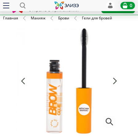
Elize
0
x
Установить
Открыть в приложении
Главная
Макияж
Брови
Гели для бровей