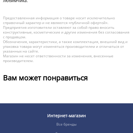
любимчика.
Предоставленная информация о товаре носит исключительно
справочный характер и не являются «публичной офертой».
Предприятия изготовители оставляют за собой право вносить
конструктивные, косметические и другие изменения без согласования
с продавцом.
Обозначения, характеристики, а также комплектация, внешний вид и
упаковка товара могут изменяться производителем и отличаться от
указанных на сайте.
Магазин не несет ответственности за изменения, внесенные
производителем.
Вам может понравиться
Интернет-магазин
Все бренды