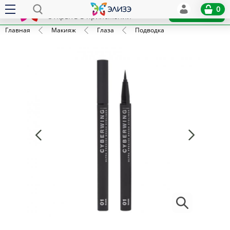
Elize
0
x
Установить
Открыть в приложении
Главная
Макияж
Глаза
Подводка