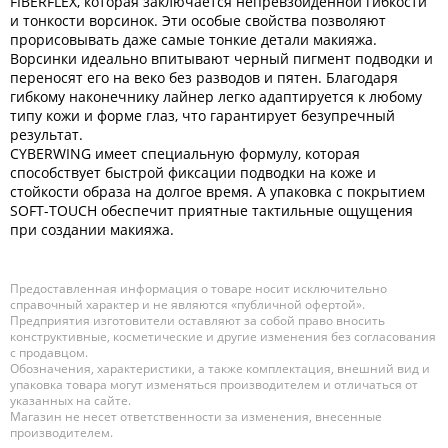
FIBERFLEX, которая заключается непревзойденной гибкости
и тонкости ворсинок. Эти особые свойства позволяют
прорисовывать даже самые тонкие детали макияжа.
Ворсинки идеально впитывают черный пигмент подводки и
переносят его на веко без разводов и пятен. Благодаря
гибкому наконечнику лайнер легко адаптируется к любому
типу кожи и форме глаз, что гарантирует безупречный
результат.
CYBERWING имеет специальную формулу, которая
способствует быстрой фиксации подводки на коже и
стойкости образа на долгое время. А упаковка с покрытием
SOFT-TOUCH обеспечит приятные тактильные ощущения
при создании макияжа.
Предоставленная информация о товаре носит исключительно
справочный характер и не являются «публичной офертой».
Предприятия изготовители оставляют за собой право вносить
конструктивные, косметические и другие изменения без согласования
с продавцом.
Обозначения, характеристики, а также комплектация, внешний вид и
упаковка товара могут изменяться производителем и отличаться от
указанных на сайте.
Магазин не несет ответственности за изменения, внесенные
производителем.