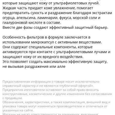
которые защищают кожу от ультрафиолетовых лучей.
Жидкая часть придает коже увлажнение, помогает
предотвратить сухость и раздражение благодаря экстрактам
огурца, апельсина, ламинарии, фукуса, морской соли и
гиалуроновой кислоте в составе.
Вместе две фазы создают эффективный защитный барьер.
Особенность фильтров в формуле заключается в
использовании микрокапсул с активными веществами.
Они содержат специальные компоненты, которые
активируются при контакте с ультрафиолетовыми лучами и
защищают кожу от их вредного воздействия.
Это позволяет создать максимально эффективную защиту,
не вызывая раздражения или алле
Предоставленная информация о товаре носит исключительно
справочный характер и не являются «публичной офертой».
Предприятия изготовители оставляют за собой право вносить
конструктивные, косметические и другие изменения без согласования
с продавцом.
Обозначения, характеристики, а также комплектация, внешний вид и
упаковка товара могут изменяться производителем и отличаться от
указанных на сайте.
Магазин не несет ответственности за изменения, внесенные