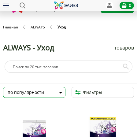
Elize
0
x
Установить
Открыть в приложении
Главная
ALWAYS
Уход
ALWAYS - Уход
товаров
Фильтры