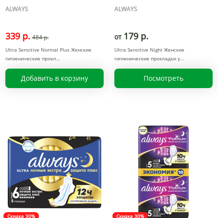
ALWAYS
ALWAYS
339 р.
179 р.
от
484 р.
Ultra Sensitive Normal Plus Женские
Ultra Sensitive Night Женские
гигиенические прокл
гигиенические прокладки у
Добавить в корзину
Посмотреть
Скидка 30%
Скидка 30%