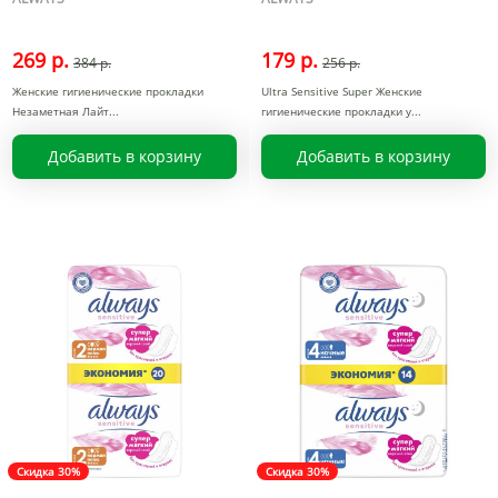
269 р.
179 р.
384 р.
256 р.
Женские гигиенические прокладки
Ultra Sensitive Super Женские
Незаметная Лайт
гигиенические прокладки у
Добавить в корзину
Добавить в корзину
Скидка 30%
Скидка 30%