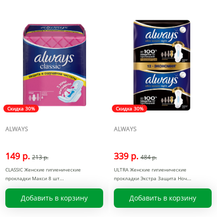
Скидка 30%
Скидка 30%
ALWAYS
ALWAYS
149 р.
339 р.
213 р.
484 р.
CLASSIC Женские гигиенические
ULTRA Женские гигиенические
прокладки Макси 8 шт
прокладки Экстра Защита Ноч
Добавить в корзину
Добавить в корзину