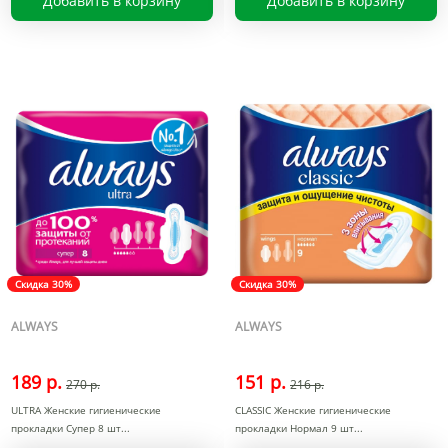
Добавить в корзину
Добавить в корзину
Скидка 30%
Скидка 30%
ALWAYS
ALWAYS
189 р.
151 р.
270 р.
216 р.
ULTRA Женские гигиенические
CLASSIC Женские гигиенические
прокладки Супер 8 шт
прокладки Нормал 9 шт