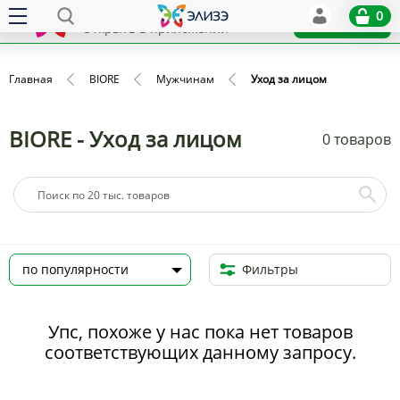
Elize
0
x
Установить
Открыть в приложении
Главная
BIORE
Мужчинам
Уход за лицом
BIORE - Уход за лицом
0 товаров
Фильтры
Упс, похоже у нас пока нет товаров
соответствующих данному запросу.