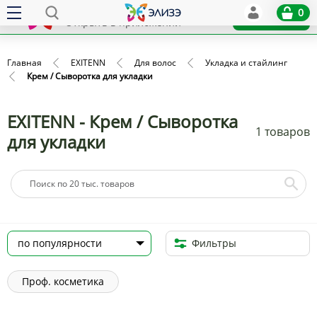
Elize
0
x
Установить
Открыть в приложении
Главная
EXITENN
Для волос
Укладка и стайлинг
Крем / Сыворотка для укладки
EXITENN - Крем / Сыворотка
1 товаров
для укладки
Фильтры
Проф. косметика