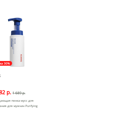
ка 30%
S
82 р.
1 689 р.
ающая пенка-мусс для
ния для мужчин Purifying