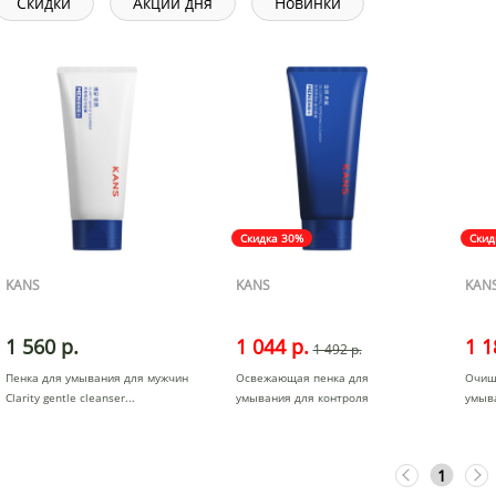
Скидки
Акции дня
Новинки
Скидка 30%
Скид
KANS
KANS
KAN
1 560 р.
1 044 р.
1 1
1 492 р.
Пенка для умывания для мужчин
Освежающая пенка для
Очищ
Clarity gentle cleanser
умывания для контроля
умыва
жирности кож
1