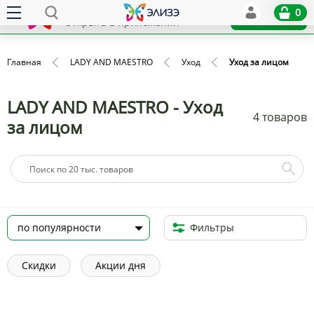
Elize
0
x
Установить
Открыть в приложении
Главная
LADY AND MAESTRO
Уход
Уход за лицом
LADY AND MAESTRO - Уход
4 товаров
за лицом
Фильтры
Скидки
Акции дня