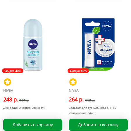
Скидка 40%
Скидка 40%
NIVEA
NIVEA
248 р.
264 р.
414 р.
440 р.
Део-ролик Энергия Свежести
Бальзам для губ SOS-Уход SPF 15
Увлажнение 24ч
Добавить в корзину
Добавить в корзину