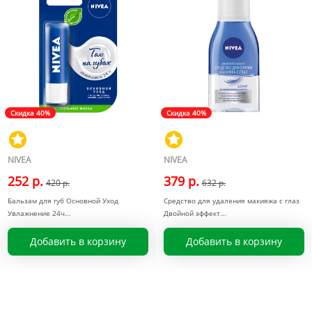
Скидка 40%
Скидка 40%
NIVEA
NIVEA
252 р.
379 р.
420 р.
632 р.
Бальзам для губ Основной Уход
Средство для удаления макияжа с глаз
Увлажнение 24ч
Двойной эффект
Добавить в корзину
Добавить в корзину