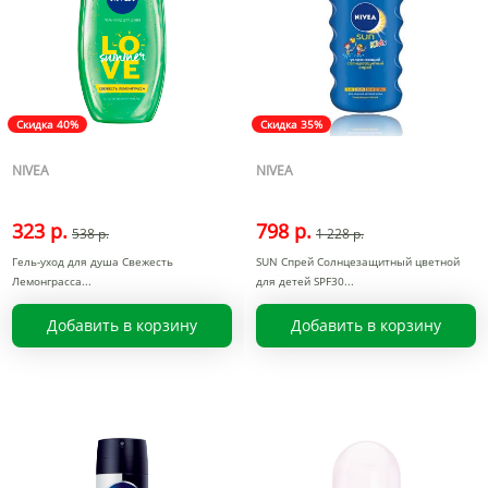
Скидка 40%
Скидка 35%
NIVEA
NIVEA
323 р.
798 р.
538 р.
1 228 р.
Гель-уход для душа Свежесть
SUN Спрей Солнцезащитный цветной
Лемонграсса
для детей SPF30
Добавить в корзину
Добавить в корзину