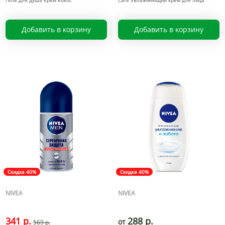
Гель для душа Крем Кокос
Care Увлажняющий крем для лица
Добавить в корзину
Добавить в корзину
Скидка 40%
Скидка 40%
NIVEA
NIVEA
341 р.
288 р.
от
569 р.