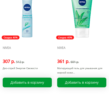
Скидка 40%
Скидка 40%
NIVEA
NIVEA
307 р.
361 р.
512 р.
601 р.
Део-спрей Энергия Свежести
Матирующий гель для умывания для
жирной кожи
Добавить в корзину
Добавить в корзину