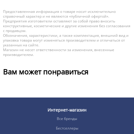
Предоставленная информация о товаре носит исключительно
справочный характер и не являются «публичной офертой».
Предприятия изготовители оставляют за собой право вносить
конструктивные, косметические и другие изменения без согласования
с продавцом.
Обозначения, характеристики, а также комплектация, внешний вид и
упаковка товара могут изменяться производителем и отличаться от
указанных на сайте.
Магазин не несет ответственности за изменения, внесенные
производителем.
Вам может понравиться
Интернет-магазин
Все бренды
Бестселлеры