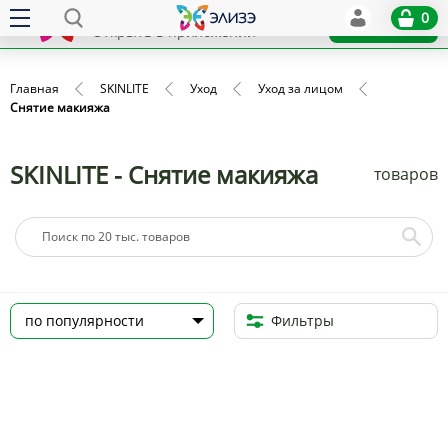
Elize
0
x
Установить
Открыть в приложении
Главная
SKINLITE
Уход
Уход за лицом
Снятие макияжа
SKINLITE - Снятие макияжа
товаров
Фильтры