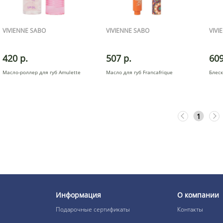
VIVIENNE SABO
VIVIENNE SABO
VIVI
420 р.
507 р.
609
Масло-роллер для губ Amulette
Масло для губ Francafrique
Блеск
1
Информация
О компании
Подарочные сертификаты
Контакты