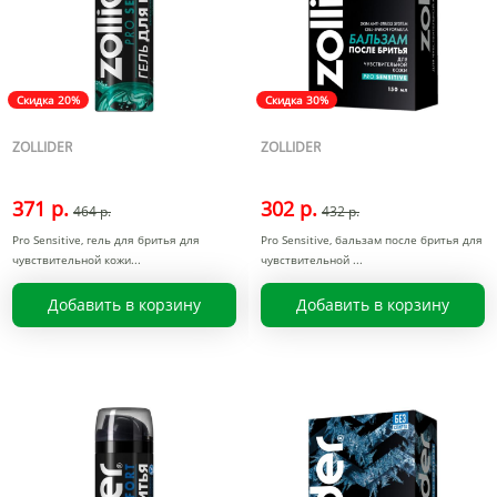
Скидка 20%
Скидка 30%
ZOLLIDER
ZOLLIDER
371 р.
302 р.
464 р.
432 р.
Pro Sensitive, гель для бритья для
Pro Sensitive, бальзам после бритья для
чувствительной кожи
чувствительной
Добавить в корзину
Добавить в корзину