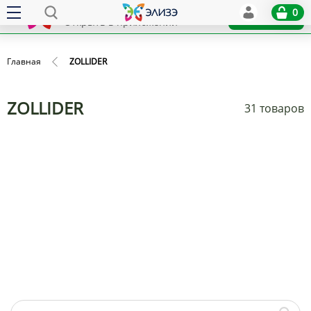
Elize
0
x
Установить
Открыть в приложении
Главная
ZOLLIDER
ZOLLIDER
31 товаров