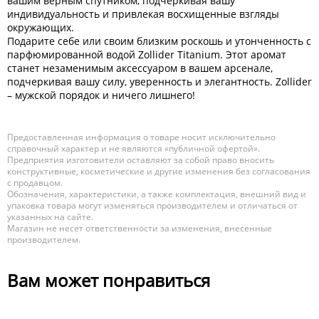
вашим верным спутником, подчеркивая вашу
индивидуальность и привлекая восхищенные взгляды
окружающих.
Подарите себе или своим близким роскошь и утонченность с
парфюмированной водой Zollider Titanium. Этот аромат
станет незаменимым аксессуаром в вашем арсенале,
подчеркивая вашу силу, уверенность и элегантность. Zollider
– мужской порядок и ничего лишнего!
Предоставленная информация о товаре носит исключительно
справочный характер и не являются «публичной офертой».
Предприятия изготовители оставляют за собой право вносить
конструктивные, косметические и другие изменения без согласования
с продавцом.
Обозначения, характеристики, а также комплектация, внешний вид и
упаковка товара могут изменяться производителем и отличаться от
указанных на сайте.
Магазин не несет ответственности за изменения, внесенные
производителем.
Вам может понравиться