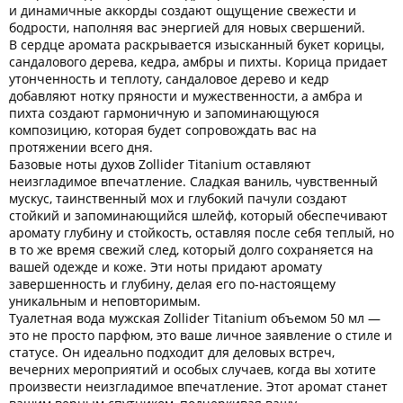
и динамичные аккорды создают ощущение свежести и
бодрости, наполняя вас энергией для новых свершений.
В сердце аромата раскрывается изысканный букет корицы,
сандалового дерева, кедра, амбры и пихты. Корица придает
утонченность и теплоту, сандаловое дерево и кедр
добавляют нотку пряности и мужественности, а амбра и
пихта создают гармоничную и запоминающуюся
композицию, которая будет сопровождать вас на
протяжении всего дня.
Базовые ноты духов Zollider Titanium оставляют
неизгладимое впечатление. Сладкая ваниль, чувственный
мускус, таинственный мох и глубокий пачули создают
стойкий и запоминающийся шлейф, который обеспечивают
аромату глубину и стойкость, оставляя после себя теплый, но
в то же время свежий след, который долго сохраняется на
вашей одежде и коже. Эти ноты придают аромату
завершенность и глубину, делая его по-настоящему
уникальным и неповторимым.
Туалетная вода мужская Zollider Titanium объемом 50 мл —
это не просто парфюм, это ваше личное заявление о стиле и
статусе. Он идеально подходит для деловых встреч,
вечерних мероприятий и особых случаев, когда вы хотите
произвести неизгладимое впечатление. Этот аромат станет