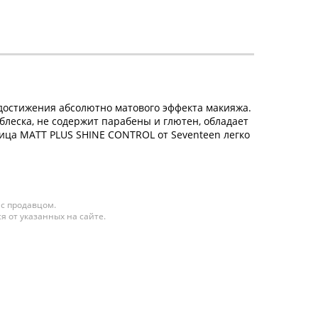
остижения абсолютно матового эффекта макияжа.
леска, не содержит парабены и глютен, обладает
лица MATT PLUS SHINE CONTROL от Seventeen легко
 с продавцом.
я от указанных на сайте.