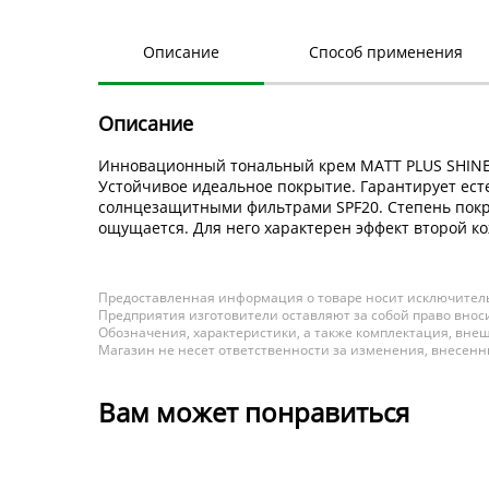
Описание
Способ применения
Описание
Инновационный тональный крем MATT PLUS SHINE 
Устойчивое идеальное покрытие. Гарантирует ест
солнцезащитными фильтрами SPF20. Степень покры
ощущается. Для него характерен эффект второй ко
Предоставленная информация о товаре носит исключитель
Предприятия изготовители оставляют за собой право вноси
Обозначения, характеристики, а также комплектация, внеш
Магазин не несет ответственности за изменения, внесен
Вам может понравиться