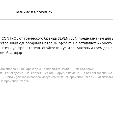
MATT PLUS LIQUID
FOUNDATION Крем
Наличие в магазинах
тональный длительного
действия № 1
В наличии:
1739 р.
CONTROL от греческого бренда SEVEN7EEN предназначен для д
ественный однородный матовый эффект. Не оставляет жирного б
тия - ультра. Степень стойкости - ультра. Матовый крем для 
жи, благодар
но справочный характер и не являются «публичной офертой».
ть конструктивные, косметические и другие изменения без согласования
ний вид и упаковка товара могут изменяться производителем и отличатьс
ные производителем.