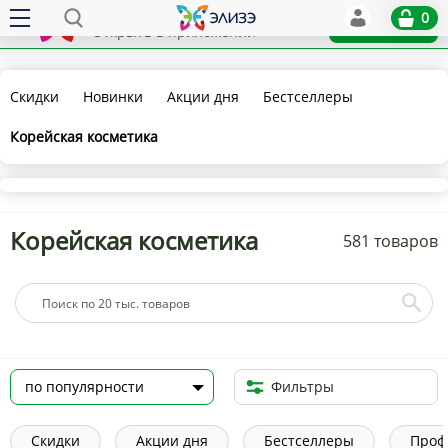
Elize
0
x
Установить
Открыть в приложении
Скидки
Новинки
Акции дня
Бестселлеры
Корейская косметика
Корейская косметика
581 товаров
Фильтры
Скидки
Акции дня
Бестселлеры
Проф