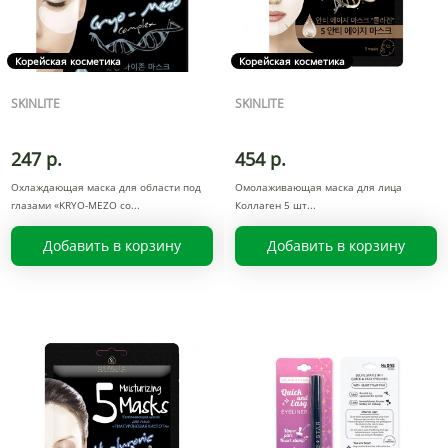
Корейская косметика
Корейская косметика
SKINLITE
SKINLITE
247 р.
454 р.
Охлаждающая маска для области под
Омолаживающая маска для лица
глазами «KRYO-MEZO co
Коллаген 5 шт
Добавить в корзину
Добавить в корзину