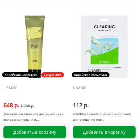
Корейская косметика
Скидка 40%
Корейская косметика
L.SANIC
L.SANIC
648 р.
112 р.
1 080 р.
Маска-пенка глиняная для умывания с
АНА/ВНА Тканевая маска с кослотами
экстрактом полыни и
для очищения пор
Добавить в корзину
Добавить в корзину