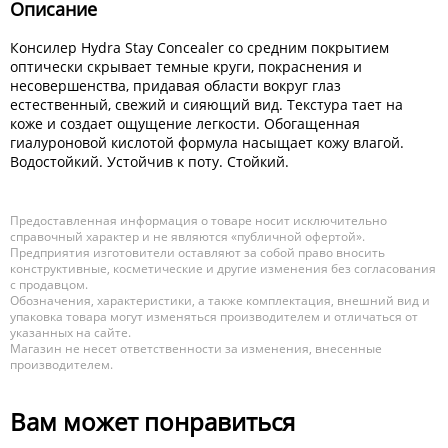
Описание
Консилер Hydra Stay Concealer со средним покрытием
оптически скрывает темные круги, покраснения и
несовершенства, придавая области вокруг глаз
естественный, свежий и сияющий вид. Текстура тает на
коже и создает ощущение легкости. Обогащенная
гиалуроновой кислотой формула насыщает кожу влагой.
Водостойкий. Устойчив к поту. Стойкий.
Предоставленная информация о товаре носит исключительно
справочный характер и не являются «публичной офертой».
Предприятия изготовители оставляют за собой право вносить
конструктивные, косметические и другие изменения без согласования
с продавцом.
Обозначения, характеристики, а также комплектация, внешний вид и
упаковка товара могут изменяться производителем и отличаться от
указанных на сайте.
Магазин не несет ответственности за изменения, внесенные
производителем.
Вам может понравиться