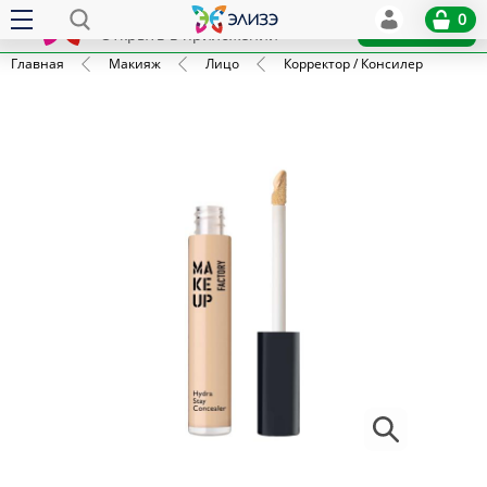
Elize
0
x
Установить
Открыть в приложении
Главная
Макияж
Лицо
Корректор / Консилер