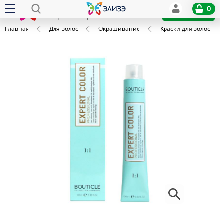
Elize
0
x
Установить
Открыть в приложении
Главная
Для волос
Окрашивание
Краски для волос