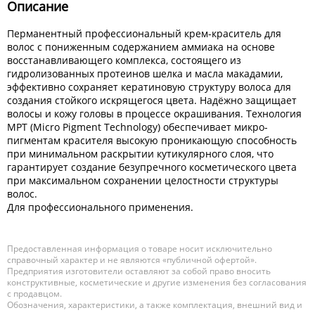
Описание
Перманентный профессиональный крем-краситель для
волос с пониженным содержанием аммиака на основе
восстанавливающего комплекса, состоящего из
гидролизованных протеинов шелка и масла макадамии,
эффективно сохраняет кератиновую структуру волоса для
создания стойкого искрящегося цвета. Надёжно защищает
волосы и кожу головы в процессе окрашивания. Технология
MPT (Micro Pigment Technology) обеспечивает микро­
пигментам красителя высокую проникающую способность
при минимальном раскрытии кутикулярного слоя, что
гарантирует создание безупречного косметического цвета
при максимальном сохранении целостности структуры
волос.
Для профессионального применения.
Предоставленная информация о товаре носит исключительно
справочный характер и не являются «публичной офертой».
Предприятия изготовители оставляют за собой право вносить
конструктивные, косметические и другие изменения без согласования
с продавцом.
Обозначения, характеристики, а также комплектация, внешний вид и