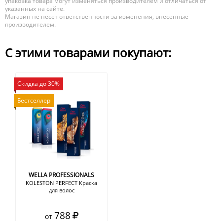
упаковка товара могут изменяться производителем и отличаться от
указанных на сайте.
Магазин не несет ответственности за изменения, внесенные
производителем.
С этими товарами покупают:
Скидка до 30%
Бестселлер
WELLA PROFESSIONALS
KOLESTON PERFECT Краска
для волос
788
от