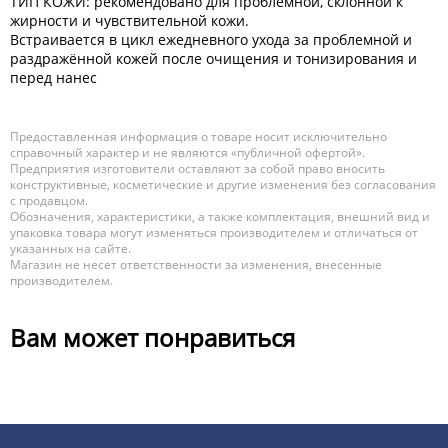
ТИП КОЖИ: рекомендовано для проблемной, склонной к
жирности и чувствительной кожи.
Встраивается в цикл ежедневного ухода за проблемной и
раздражённой кожей после очищения и тонизирования и
перед нанес
Предоставленная информация о товаре носит исключительно
справочный характер и не являются «публичной офертой».
Предприятия изготовители оставляют за собой право вносить
конструктивные, косметические и другие изменения без согласования
с продавцом.
Обозначения, характеристики, а также комплектация, внешний вид и
упаковка товара могут изменяться производителем и отличаться от
указанных на сайте.
Магазин не несет ответственности за изменения, внесенные
производителем.
Вам может понравиться