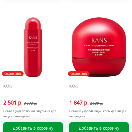
Скидка 30%
Скидка 30%
KANS
KANS
2 501 р.
1 847 р.
3 573 р.
2 639 р.
Нежная укрепляющая эмульсия для
Нежный укрепляющий крем для лица с
лица с пептидами
пептидами
Добавить в корзину
Добавить в корзину