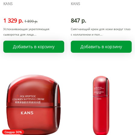
KANS
KANS
1 329 р.
847 р.
1 899 р.
Успокаивающая укрепляющая
Смягчающий крем для кожи вокруг глаз
сыворотка для лица
с коллагеном и пол
Добавить в корзину
Добавить в корзину
Скидка 30%