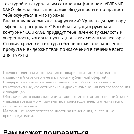
текстурой и натуральным сатиновым финишем. VIVIENNE
SABÓ обожает быть вне рамок обыденности и предлагает
тебе окунуться в мир куража!
Внезапная вечеринка с подружками? Урвала лучшую пару
туфель на распродаже? В любой ситуации румяна и
контуринг COURAGE придадут тебе именно ту смелость и
уверенность, которые нужны для таких моментов восторга.
Стойкая кремовая текстура обеспечит мягкое нанесение
продукта и выдержит твои приключения в течение всего
дня. Румяна
Предоставленная информация о товаре носит исключительно
справочный характер и не являются «публичной офертой».
Предприятия изготовители оставляют за собой право вносить
конструктивные, косметические и другие изменения без согласования
с продавцом.
Обозначения, характеристики, а также комплектация, внешний вид и
упаковка товара могут изменяться производителем и отличаться от
указанных на сайте.
Магазин не несет ответственности за изменения, внесенные
производителем.
Вам может понравиться