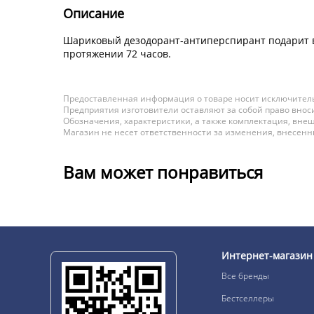
Описание
Шариковый дезодорант-антиперспирант подарит в
протяжении 72 часов.
Предоставленная информация о товаре носит исключитель
Предприятия изготовители оставляют за собой право вноси
Обозначения, характеристики, а также комплектация, внеш
Магазин не несет ответственности за изменения, внесен
Вам может понравиться
Интернет-магазин
Все бренды
Бестселлеры