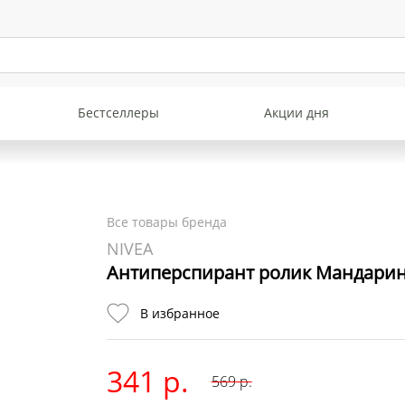
Бестселлеры
Акции дня
Все товары бренда
NIVEA
Антиперспирант ролик Мандарин 
В избранное
341 р.
569
р.