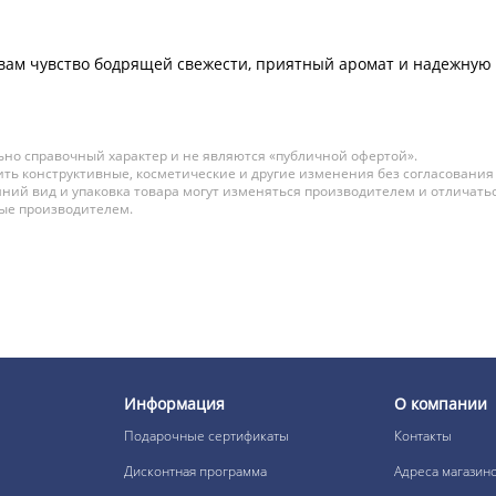
ам чувство бодрящей свежести, приятный аромат и надежную з
но справочный характер и не являются «публичной офертой».
ть конструктивные, косметические и другие изменения без согласования
ний вид и упаковка товара могут изменяться производителем и отличатьс
ные производителем.
Информация
О компании
Подарочные сертификаты
Контакты
Дисконтная программа
Адреса магазин