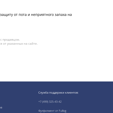
ащиту от пота и неприятного запаха на
 с продавцом.
я от указанных на сайте.
Служба поддержки клиентов:
+7 (499) 325-43-42
ов
Фулфилмент от Fulllog