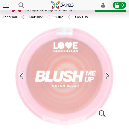
Elize
0
x
Установить
Открыть в приложении
Главная
Макияж
Лицо
Румяна