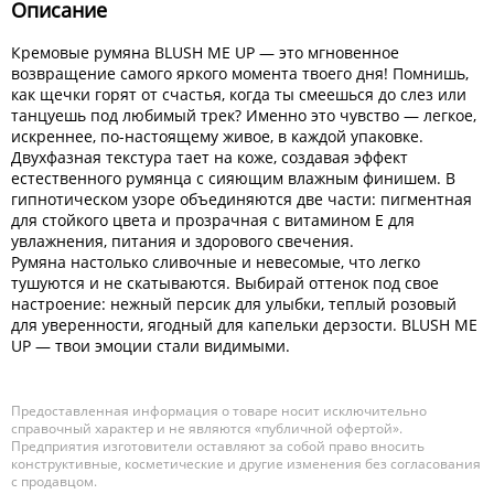
Описание
Кремовые румяна BLUSH ME UP — это мгновенное
возвращение самого яркого момента твоего дня! Помнишь,
как щечки горят от счастья, когда ты смеешься до слез или
танцуешь под любимый трек? Именно это чувство — легкое,
искреннее, по-настоящему живое, в каждой упаковке.
Двухфазная текстура тает на коже, создавая эффект
естественного румянца с сияющим влажным финишем. В
гипнотическом узоре объединяются две части: пигментная
для стойкого цвета и прозрачная с витамином Е для
увлажнения, питания и здорового свечения.
Румяна настолько сливочные и невесомые, что легко
тушуются и не скатываются. Выбирай оттенок под свое
настроение: нежный персик для улыбки, теплый розовый
для уверенности, ягодный для капельки дерзости. BLUSH ME
UP — твои эмоции стали видимыми.
Предоставленная информация о товаре носит исключительно
справочный характер и не являются «публичной офертой».
Предприятия изготовители оставляют за собой право вносить
конструктивные, косметические и другие изменения без согласования
с продавцом.