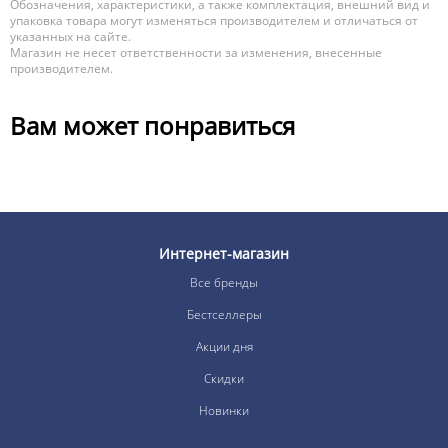
Обозначения, характеристики, а также комплектация, внешний вид и
упаковка товара могут изменяться производителем и отличаться от
указанных на сайте.
Магазин не несет ответственности за изменения, внесенные
производителем.
Вам может понравиться
Интернет-магазин
Все бренды
Бестселлеры
Акции дня
Скидки
Новинки