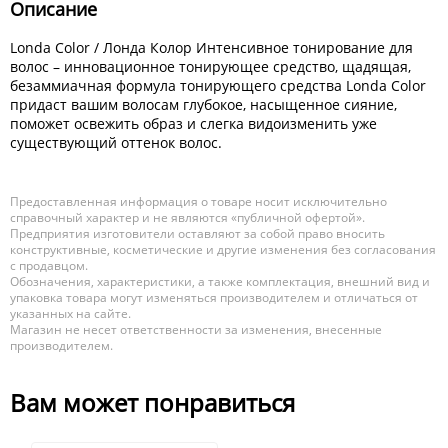
Описание
Londa Color / Лонда Колор Интенсивное тонирование для
волос – инновационное тонирующее средство, щадящая,
безаммиачная формула тонирующего средства Londa Color
придаст вашим волосам глубокое, насыщенное сияние,
поможет освежить образ и слегка видоизменить уже
существующий оттенок волос.
Предоставленная информация о товаре носит исключительно
справочный характер и не являются «публичной офертой».
Предприятия изготовители оставляют за собой право вносить
конструктивные, косметические и другие изменения без согласования
с продавцом.
Обозначения, характеристики, а также комплектация, внешний вид и
упаковка товара могут изменяться производителем и отличаться от
указанных на сайте.
Магазин не несет ответственности за изменения, внесенные
производителем.
Вам может понравиться