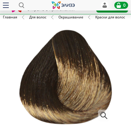
Elize
0
x
Установить
Открыть в приложении
Главная
Для волос
Окрашивание
Краски для волос