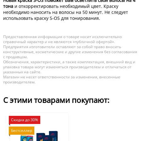
Новая краска S-OS поможет Вам осветлить свои волосы на 4
тона
и откорректировать необходимый цвет. Краску
необходимо наносить на волосы на 50 минут. Не следует
использовать краску S-OS для тонирования.
Предоставленная информация о товаре носит исключительно
справочный характер и не являются «публичной офертой».
Предприятия изготовители оставляют за собой право вносить
конструктивные, косметические и другие изменения без согласования
с продавцом.
Обозначения, характеристики, а также комплектация, внешний вид и
упаковка товара могут изменяться производителем и отличаться от
указанных на сайте.
Магазин не несет ответственности за изменения, внесенные
производителем.
С этими товарами покупают:
Скидка до 30%
Бестселлер