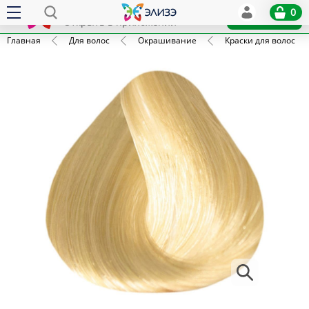
Elize
0
x
Установить
Открыть в приложении
Главная
Для волос
Окрашивание
Краски для волос