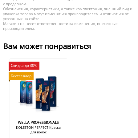
с продавцом.
Обозначения, характеристики, а также комплектация, внешний вид и
упаковка товара могут изменяться производителем и отличаться от
указанных на сайте.
Магазин не несет ответственности за изменения, внесенные
производителем.
Вам может понравиться
Скидка до 30%
Бестселлер
WELLA PROFESSIONALS
KOLESTON PERFECT Краска
для волос