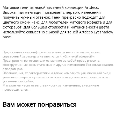
Матовые тени из новой весенней коллекции Artdeco.
Высокая пигментация позволяет с первого нанесения
получить нужный оттенок. Тени прекрасно подходят для
цветного смоки –айс, для любителей матового эффекта и для
фоторабот. Для большей стойкости и интенсивности цвета
используйте совместно с Базой для теней Artdeco Eyeshadow
base.
Предоставленная информация о товаре носит исключительно
справочный характер и не являются «публичной офертой».
Предприятия изготовители оставляют за собой право вносить
конструктивные, косметические и другие изменения без согласования
с продавцом.
Обозначения, характеристики, а также комплектация, внешний вид и
упаковка товара могут изменяться производителем и отличаться от
указанных на сайте.
Магазин не несет ответственности за изменения, внесенные
производителем.
Вам может понравиться