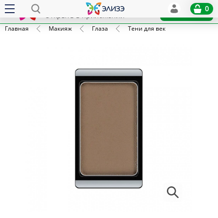
Elize
0
x
Установить
Открыть в приложении
Главная
Макияж
Глаза
Тени для век