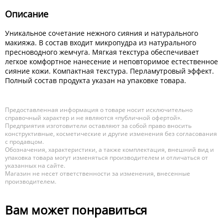
Описание
Уникальное сочетание нежного сияния и натурального
макияжа. В состав входит микропудра из натурального
пресноводного жемчуга. Мягкая текстура обеспечивает
легкое комфортное нанесение и неповторимое естественное
сияние кожи. Компактная текстура. Перламутровый эффект.
Полный состав продукта указан на упаковке товара.
Предоставленная информация о товаре носит исключительно
справочный характер и не являются «публичной офертой».
Предприятия изготовители оставляют за собой право вносить
конструктивные, косметические и другие изменения без согласования
с продавцом.
Обозначения, характеристики, а также комплектация, внешний вид и
упаковка товара могут изменяться производителем и отличаться от
указанных на сайте.
Магазин не несет ответственности за изменения, внесенные
производителем.
Вам может понравиться